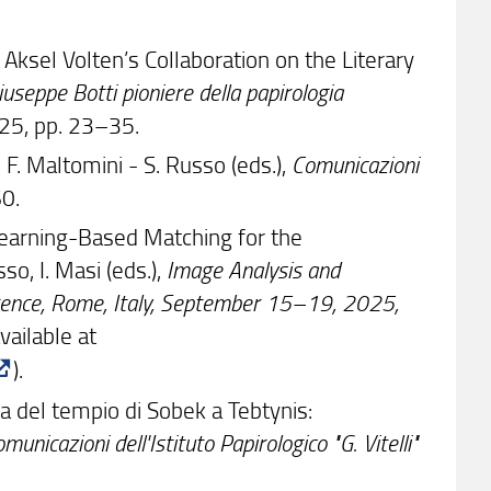
d Aksel Volten’s Collaboration on the Literary
iuseppe Botti pioniere della papirologia
25, pp. 23–35.
n F. Maltomini - S. Russo (eds.),
Comunicazioni
0.
ap: Learning-Based Matching for the
so, I. Masi (eds.),
Image Analysis and
rence, Rome, Italy, September 15–19, 2025,
vailable at
).
eca del tempio di Sobek a Tebtynis:
municazioni dell'Istituto Papirologico "G. Vitelli"