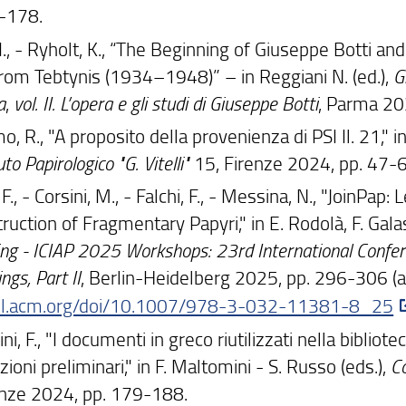
-178.
 I., - Ryholt, K., “The Beginning of Giuseppe Botti an
from Tebtynis (1934–1948)” – in Reggiani N. (ed.),
G
a
,
vol. II. L’opera e gli studi di Giuseppe Botti
, Parma 20
o, R., "A proposito della provenienza di PSI Il. 21," i
tuto Papirologico "G. Vitelli"
15, Firenze 2024, pp. 47-6
 F., - Corsini, M., - Falchi, F., - Messina, N., "JoinP
uction of Fragmentary Papyri," in E. Rodolà, F. Galas
ing - ICIAP 2025 Workshops: 23rd International Confe
ngs, Part II
, Berlin-Heidelberg 2025, pp. 296-306 (a
//dl.acm.org/doi/10.1007/978-3-032-11381-8_25
i, F., "I documenti in greco riutilizzati nella bibliot
ioni preliminari," in F. Maltomini - S. Russo (eds.),
Co
enze 2024, pp. 179-188.