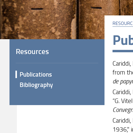
RESOURC
Pub
Resources
Cariddi,
from the
Publications
de papyr
Bibliography
Cariddi,
“G. Vite
Convegn
Cariddi,
1936," i