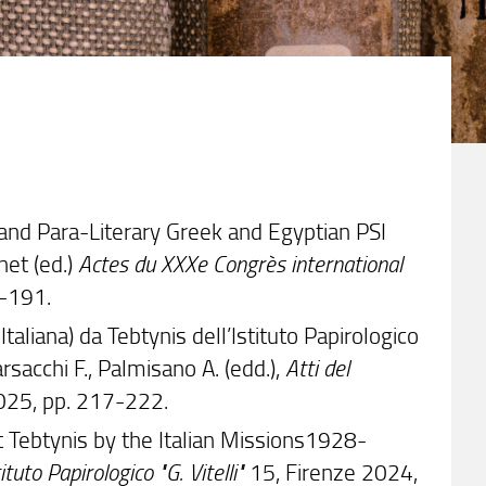
y and Para-Literary Greek and Egyptian PSI
net (ed.)
Actes du XXXe Congrès international
1-191.
à Italiana) da Tebtynis dell’Istituto Papirologico
Barsacchi F., Palmisano A. (edd.),
Atti del
2025, pp. 217-222.
 at Tebtynis by the Italian Missions1928-
tuto Papirologico "G. Vitelli"
15, Firenze 2024,