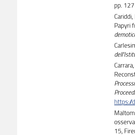
pp. 127
Cariddi,
Papyri 
demotic
Carlesim
dell'Isti
Carrara,
Reconstr
Process
Proceedi
https:
Maltomin
osservaz
15, Fir