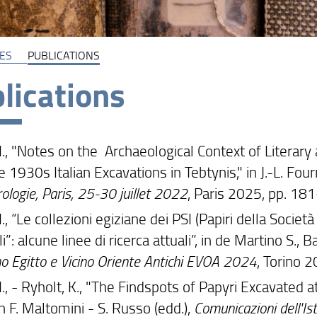
ES
PUBLICATIONS
lications
 I., "Notes on the Archaeological Context of Literar
 1930s Italian Excavations in Tebtynis," in J.-L. Four
ologie, Paris, 25-30 juillet 2022
, Paris 2025, pp. 18
 I., “Le collezioni egiziane dei PSI (Papiri della Societ
lli”: alcune linee di ricerca attuali”, in de Martino S., 
o Egitto e Vicino Oriente Antichi EVOA 2024
, Torino 
 I., - Ryholt, K., "The Findspots of Papyri Excavated
n F. Maltomini - S. Russo (edd.),
Comunicazioni dell'Isti